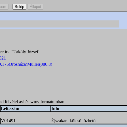
re írta Törköly József
2021
9.175Orosháza)Müller(086.8)
hd felvétel avi és wmv formátumban
Lelt.szám
Info
V01491
Éjszakára kölcsönözhető