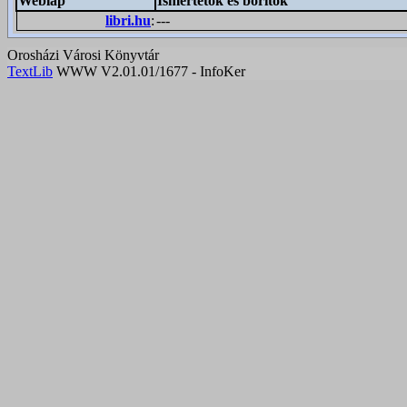
Weblap
Ismertetők és borítók
libri.hu
:
---
Orosházi Városi Könyvtár
TextLib
WWW V2.01.01/1677 - InfoKer