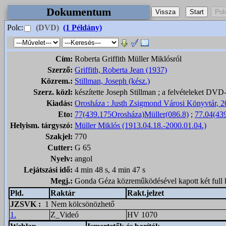
Dokumentum
Polc:
(DVD)
(1 Példány)
Cím:
Roberta Griffith Müller Miklósról
Szerző:
Griffith, Roberta Jean (1937)
Közrem.:
Stillman, Joseph (kész.)
Szerz. közl:
készítette Joseph Stillman ; a felvételeket DVD-
Kiadás:
Orosháza : Justh Zsigmond Városi Könyvtár, 
Eto:
77(439.175Orosháza)Müller(086.8)
;
77.04(43
Helyism. tárgyszó:
Müller Miklós (1913.04.18.-2000.01.04.)
Szakjel:
770
Cutter:
G 65
Nyelv:
angol
Lejátszási idő:
4 min 48 s, 4 min 47 s
Megj.:
Gonda Géza közreműködésével kapott két full 
Pld.
Raktár
Rakt.jelzet
JZSVK
:
1 Nem kölcsönözhető
1.
Z_Videó
HV 1070